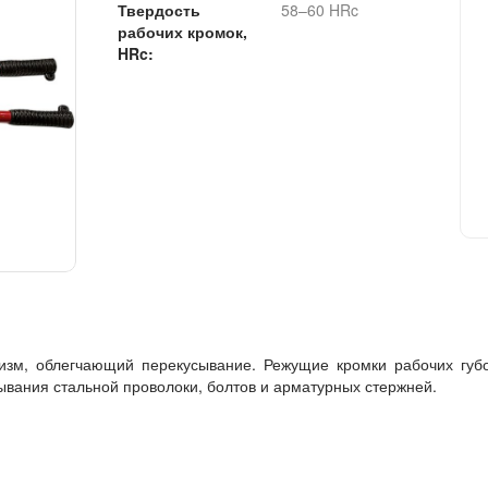
Твердость
58–60 HRc
рабочих кромок,
HRc:
зм, облегчающий перекусывание. Режущие кромки рабочих губо
ывания стальной проволоки, болтов и арматурных стержней.