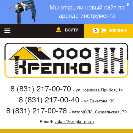
✖
Мы открыли новый сайт по
аренде инструмента
ВОЙТИ
КОРЗИНА
0
8 (831) 217-00-70
- ул.Новикова Прибоя, 14
8 (831) 217-00-40
- ул.Бекетова, 39
8 (831) 217-00-78
- АвтоМОЛЛ, Суздальская, 70
E-mail:
zakaz@krepko-nn.ru