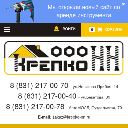
✖
Мы открыли новый сайт по
аренде инструмента
ВОЙТИ
КОРЗИНА
0
8 (831) 217-00-70
- ул.Новикова Прибоя, 14
8 (831) 217-00-40
- ул.Бекетова, 39
8 (831) 217-00-78
- АвтоМОЛЛ, Суздальская, 70
E-mail:
zakaz@krepko-nn.ru