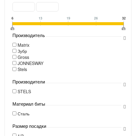
6
13
19
26
32
Производитель
Matrix
Зубр
Gross
JONNESWAY
Stels
Производители
STELS
Материал биты
Сталь
Размер посадки
1/2