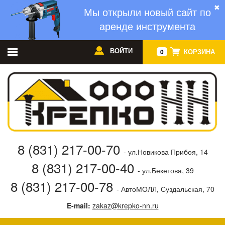
✖
Мы открыли новый сайт по
аренде инструмента
ВОЙТИ
КОРЗИНА
0
8 (831) 217-00-70
- ул.Новикова Прибоя, 14
8 (831) 217-00-40
- ул.Бекетова, 39
8 (831) 217-00-78
- АвтоМОЛЛ, Суздальская, 70
E-mail:
zakaz@krepko-nn.ru