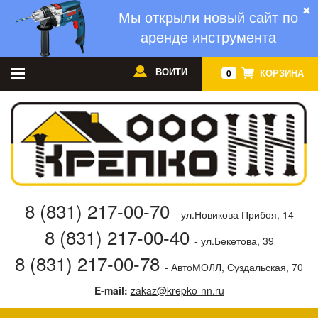
✖
Мы открыли новый сайт по
аренде инструмента
ВОЙТИ
КОРЗИНА
0
8 (831) 217-00-70
- ул.Новикова Прибоя, 14
8 (831) 217-00-40
- ул.Бекетова, 39
8 (831) 217-00-78
- АвтоМОЛЛ, Суздальская, 70
E-mail:
zakaz@krepko-nn.ru