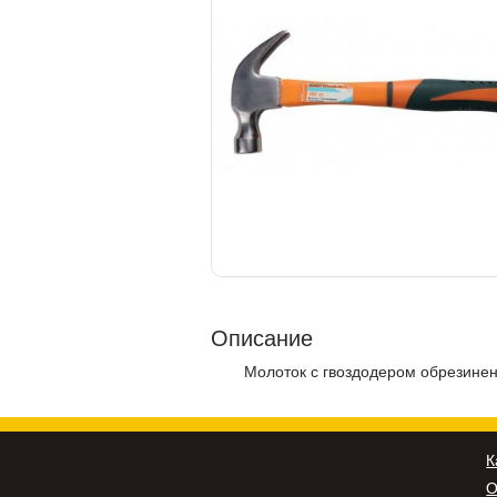
Описание
Молоток с гвоздодером обрезиненн
К
О