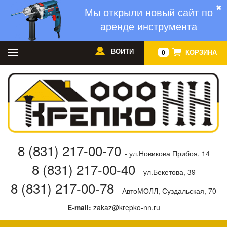
✖
Мы открыли новый сайт по
аренде инструмента
ВОЙТИ
КОРЗИНА
0
8 (831) 217-00-70
- ул.Новикова Прибоя, 14
8 (831) 217-00-40
- ул.Бекетова, 39
8 (831) 217-00-78
- АвтоМОЛЛ, Суздальская, 70
E-mail:
zakaz@krepko-nn.ru