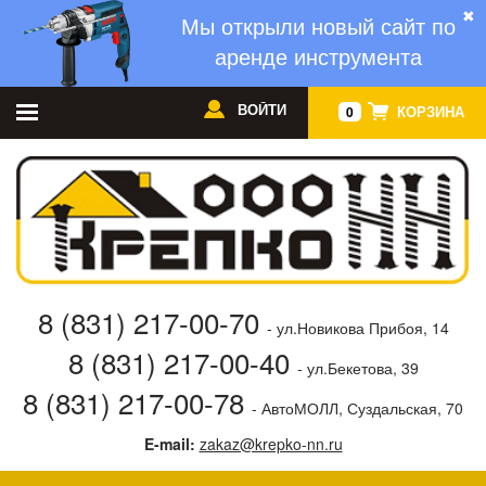
✖
Мы открыли новый сайт по
аренде инструмента
ВОЙТИ
КОРЗИНА
0
8 (831) 217-00-70
- ул.Новикова Прибоя, 14
8 (831) 217-00-40
- ул.Бекетова, 39
8 (831) 217-00-78
- АвтоМОЛЛ, Суздальская, 70
E-mail:
zakaz@krepko-nn.ru