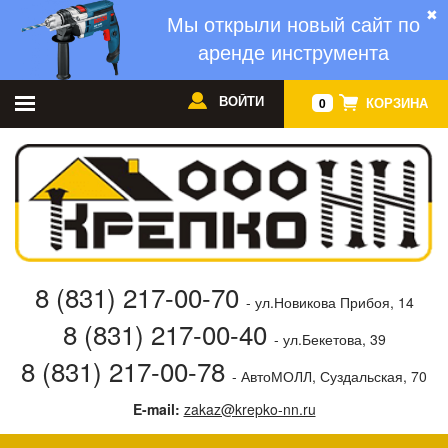
✖
Мы открыли новый сайт по
аренде инструмента
ВОЙТИ
КОРЗИНА
0
8 (831) 217-00-70
- ул.Новикова Прибоя, 14
8 (831) 217-00-40
- ул.Бекетова, 39
8 (831) 217-00-78
- АвтоМОЛЛ, Суздальская, 70
E-mail:
zakaz@krepko-nn.ru