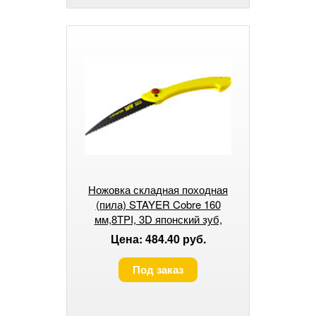
Ножовка складная походная
(пила) STAYER Cobre 160
мм,8TPI, 3D японский зуб,
пиление "на себя"
Цена: 484.40 руб.
Под заказ