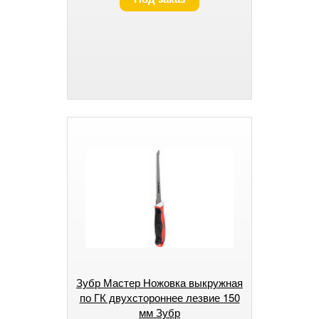
Зубр Мастер Ножовка выкружная
по ГК двухстороннее лезвие 150
мм Зубр