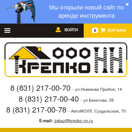
✖
Мы открыли новый сайт по
аренде инструмента
ВОЙТИ
КОРЗИНА
0
8 (831) 217-00-70
- ул.Новикова Прибоя, 14
8 (831) 217-00-40
- ул.Бекетова, 39
8 (831) 217-00-78
- АвтоМОЛЛ, Суздальская, 70
E-mail:
zakaz@krepko-nn.ru