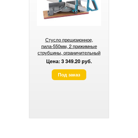
Стусло прецизионное,
пила-550мм, 2 прижимные
струбцины, ограничительный
упор GROSS
Цена: 3 349.20 руб.
Под заказ