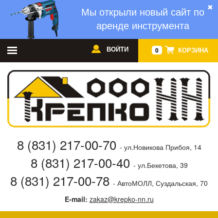
✖
Мы открыли новый сайт по
аренде инструмента
ВОЙТИ
КОРЗИНА
0
8 (831) 217-00-70
- ул.Новикова Прибоя, 14
8 (831) 217-00-40
- ул.Бекетова, 39
8 (831) 217-00-78
- АвтоМОЛЛ, Суздальская, 70
E-mail:
zakaz@krepko-nn.ru