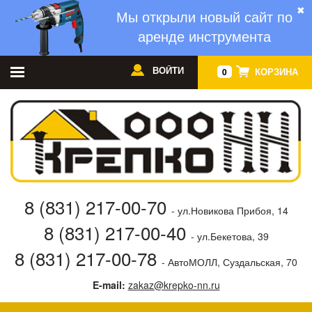
✖
Мы открыли новый сайт по
аренде инструмента
ВОЙТИ
КОРЗИНА
0
8 (831) 217-00-70
- ул.Новикова Прибоя, 14
8 (831) 217-00-40
- ул.Бекетова, 39
8 (831) 217-00-78
- АвтоМОЛЛ, Суздальская, 70
E-mail:
zakaz@krepko-nn.ru