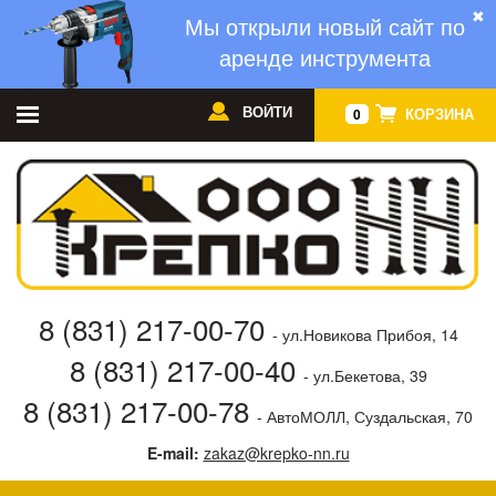
✖
Мы открыли новый сайт по
аренде инструмента
ВОЙТИ
КОРЗИНА
0
8 (831) 217-00-70
- ул.Новикова Прибоя, 14
8 (831) 217-00-40
- ул.Бекетова, 39
8 (831) 217-00-78
- АвтоМОЛЛ, Суздальская, 70
E-mail:
zakaz@krepko-nn.ru