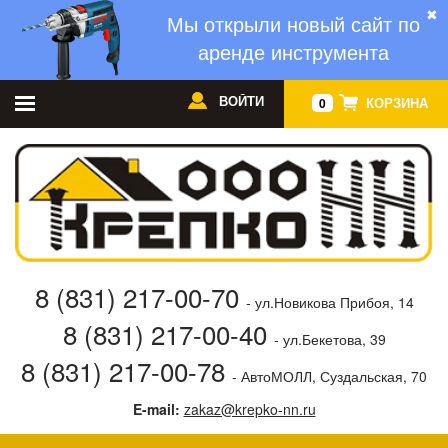
✖
Мы открыли новый сайт по
аренде инструмента
ВОЙТИ
КОРЗИНА
0
8 (831) 217-00-70
- ул.Новикова Прибоя, 14
8 (831) 217-00-40
- ул.Бекетова, 39
8 (831) 217-00-78
- АвтоМОЛЛ, Суздальская, 70
E-mail:
zakaz@krepko-nn.ru