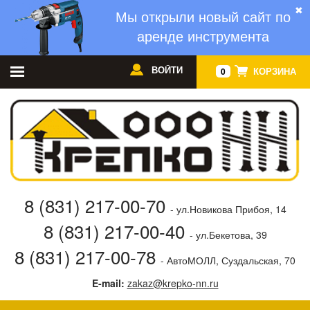
✖
Мы открыли новый сайт по
аренде инструмента
ВОЙТИ
КОРЗИНА
0
8 (831) 217-00-70
- ул.Новикова Прибоя, 14
8 (831) 217-00-40
- ул.Бекетова, 39
8 (831) 217-00-78
- АвтоМОЛЛ, Суздальская, 70
E-mail:
zakaz@krepko-nn.ru