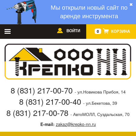
✖
Мы открыли новый сайт по
аренде инструмента
ВОЙТИ
КОРЗИНА
0
8 (831) 217-00-70
- ул.Новикова Прибоя, 14
8 (831) 217-00-40
- ул.Бекетова, 39
8 (831) 217-00-78
- АвтоМОЛЛ, Суздальская, 70
E-mail:
zakaz@krepko-nn.ru