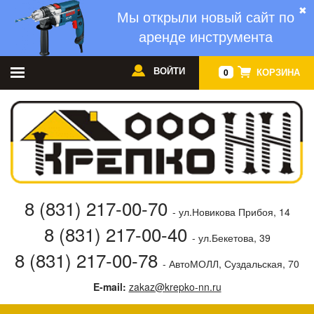
✖
Мы открыли новый сайт по
аренде инструмента
ВОЙТИ
КОРЗИНА
0
8 (831) 217-00-70
- ул.Новикова Прибоя, 14
8 (831) 217-00-40
- ул.Бекетова, 39
8 (831) 217-00-78
- АвтоМОЛЛ, Суздальская, 70
E-mail:
zakaz@krepko-nn.ru