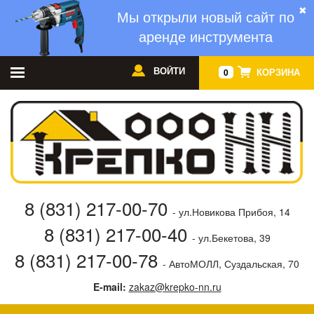
✖
Мы открыли новый сайт по
аренде инструмента
ВОЙТИ
КОРЗИНА
0
8 (831) 217-00-70
- ул.Новикова Прибоя, 14
8 (831) 217-00-40
- ул.Бекетова, 39
8 (831) 217-00-78
- АвтоМОЛЛ, Суздальская, 70
E-mail:
zakaz@krepko-nn.ru