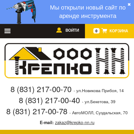
✖
Мы открыли новый сайт по
аренде инструмента
ВОЙТИ
КОРЗИНА
0
8 (831) 217-00-70
- ул.Новикова Прибоя, 14
8 (831) 217-00-40
- ул.Бекетова, 39
8 (831) 217-00-78
- АвтоМОЛЛ, Суздальская, 70
E-mail:
zakaz@krepko-nn.ru