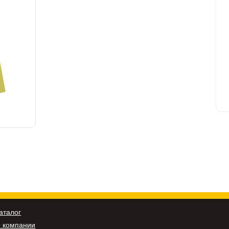
аталог
 компании