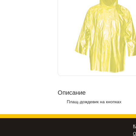
Описание
Плащ-дождевик на кнопках
К
О