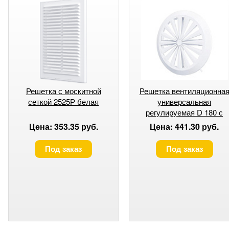
Решетка с москитной
Решетка вентиляционна
сеткой 2525Р белая
универсальная
регулируемая D 180 с
фланцем D 90-160 10RK
Цена: 353.35 руб.
Цена: 441.30 руб.
Под заказ
Под заказ