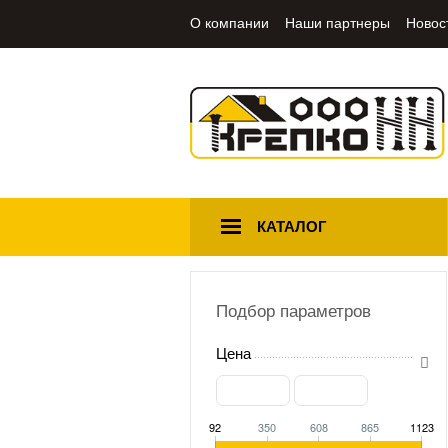
О компании
Наши партнеры
Новос
КАТАЛОГ
Подбор параметров
Цена
92
350
608
865
1123