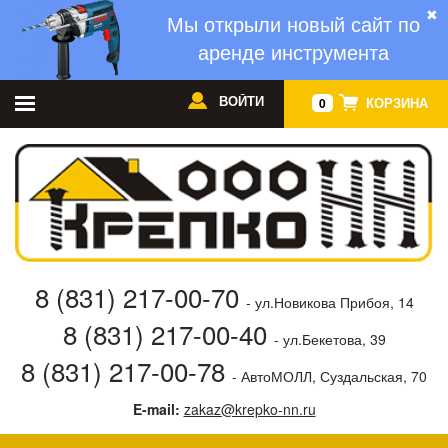
✖
Мы открыли новый сайт по
аренде инструмента
ВОЙТИ
КОРЗИНА
0
8 (831) 217-00-70
- ул.Новикова Прибоя, 14
8 (831) 217-00-40
- ул.Бекетова, 39
8 (831) 217-00-78
- АвтоМОЛЛ, Суздальская, 70
E-mail:
zakaz@krepko-nn.ru