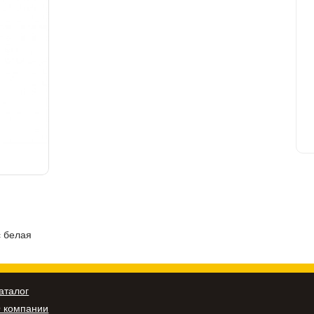
с белая
аталог
 компании