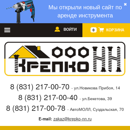
✖
Мы открыли новый сайт по
аренде инструмента
ВОЙТИ
КОРЗИНА
0
8 (831) 217-00-70
- ул.Новикова Прибоя, 14
8 (831) 217-00-40
- ул.Бекетова, 39
8 (831) 217-00-78
- АвтоМОЛЛ, Суздальская, 70
E-mail:
zakaz@krepko-nn.ru