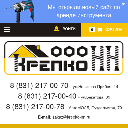
✖
Мы открыли новый сайт по
аренде инструмента
ВОЙТИ
КОРЗИНА
0
8 (831) 217-00-70
- ул.Новикова Прибоя, 14
8 (831) 217-00-40
- ул.Бекетова, 39
8 (831) 217-00-78
- АвтоМОЛЛ, Суздальская, 70
E-mail:
zakaz@krepko-nn.ru