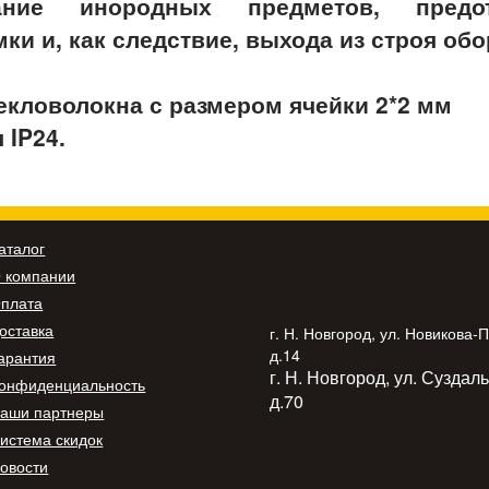
ание инородных предметов, предот
и и, как следствие, выхода из строя обо
текловолокна с размером ячейки 2*2 мм
 IP24.
аталог
 компании
плата
оставка
г. Н. Новгород, ул. Новикова-
д.14
арантия
г. Н. Новгород, ул. Суздал
онфиденциальность
д.70
аши партнеры
истема скидок
овости