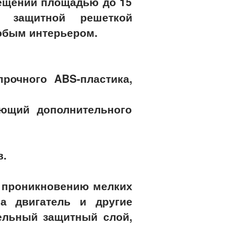
мещений площадью до 15
с защитной решеткой
любым интерьером.
рочного ABS-пластика,
ующий дополнительного
в.
т проникновению мелких
а двигатель и другие
ельный защитный слой,