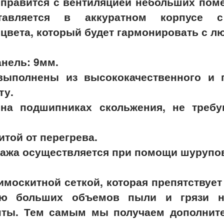
справится с вентиляцией небольших по
тавляется в аккуратном корпусе 
 цвета, который будет гармонировать с 
нель: 9мм.
выполнены из высококачественного и п
ту.
 на подшипниках скольжения, не треб
той от перегрева.
тажа осуществляется при помощи шурупо
имоскитной сеткой, которая препятствуе
ю больших объемов пыли и грязи н
нты. Тем самым мы получаем дополнит