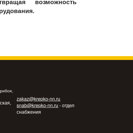
вращая возможность
рудования.
Прибоя,
zakaz@krepko-nn.ru
ьская,
snab@krepko-nn.ru
- отдел
снабжения