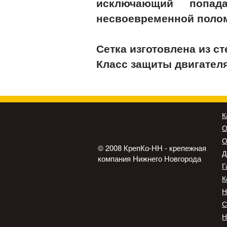
исключающий попад
несвоевременной поломк
Сетка изготовлена из с
Класс защиты двигателя
К
О
О
© 2008 КрепКо-НН - крепежная
Д
компания Нижнего Новгорода
Г
К
Н
С
Н