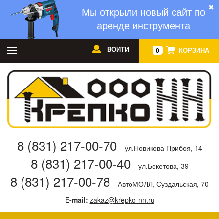
✖
Мы открыли новый сайт по
аренде инструмента
ВОЙТИ
КОРЗИНА
0
8 (831) 217-00-70
- ул.Новикова Прибоя, 14
8 (831) 217-00-40
- ул.Бекетова, 39
8 (831) 217-00-78
- АвтоМОЛЛ, Суздальская, 70
E-mail:
zakaz@krepko-nn.ru