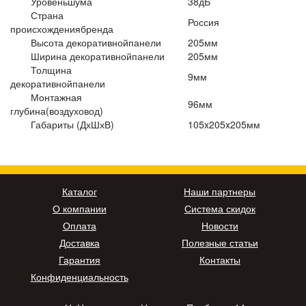
Уровеньшума
38дБ
Страна
Россия
происхождениябренда
Высота декоративнойпанели
205мм
Ширина декоративнойпанели
205мм
Толщина
9мм
декоративнойпанели
Монтажная
96мм
глубина(воздуховод)
Габариты (ДхШхВ)
105x205x205мм
Каталог
Наши партнеры
О компании
Система скидок
Оплата
Новости
Доставка
Полезные статьи
Гарантия
Контакты
Конфиденциальность