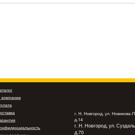
аталог
 компании
плата
оставка
г. Н. Новгород, ул. Новикова-
д.14
арантия
г. Н. Новгород, ул. Суздал
онфиденциальность
д.70