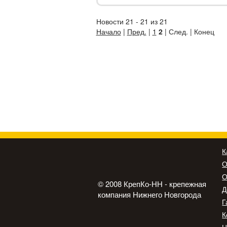
Новости 21 - 21 из 21
Начало
|
Пред.
|
1
2
| След. | Конец
К
О
О
© 2008 КрепКо-НН - крепежная
Д
компания Нижнего Новгорода
Г
К