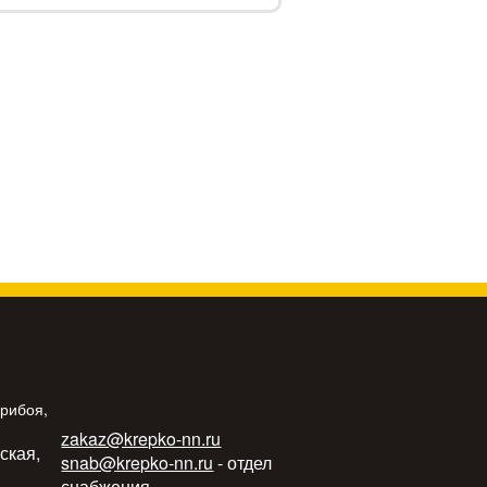
Прибоя,
zakaz@krepko-nn.ru
ьская,
snab@krepko-nn.ru
- отдел
снабжения