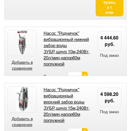
Купить
в 1
клик
Насос "Родничок"
4 444.60
вибрационный нижний
руб.
забор воды
ЗУБР,шнур 10м,240Вт,
Под заказ
20л/мин,напор60м
Добавить в
погружной
сравнение
+
Количество:
-
Насос "Родничок"
4 598.20
вибрационный
руб.
верхний забор воды
ЗУБР,шнур 15м,240Вт,
Под заказ
20л/мин,напор60м
Добавить в
погружной
сравнение
+