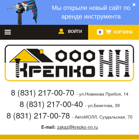
✖
Мы открыли новый сайт по
аренде инструмента
ВОЙТИ
КОРЗИНА
0
8 (831) 217-00-70
- ул.Новикова Прибоя, 14
8 (831) 217-00-40
- ул.Бекетова, 39
8 (831) 217-00-78
- АвтоМОЛЛ, Суздальская, 70
E-mail:
zakaz@krepko-nn.ru