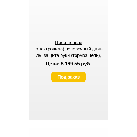
Пила цепная
(электропила),поперечный двиг-
ль, защита руки (тормоз цепи),
масляный бачок
Цена: 8 169.55 руб.
Под заказ