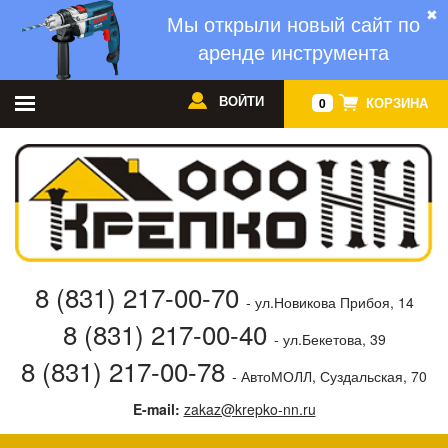
✖
Мы открыли новый сайт по
аренде инструмента
ВОЙТИ
КОРЗИНА
0
8 (831) 217-00-70
- ул.Новикова Прибоя, 14
8 (831) 217-00-40
- ул.Бекетова, 39
8 (831) 217-00-78
- АвтоМОЛЛ, Суздальская, 70
E-mail:
zakaz@krepko-nn.ru