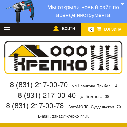
✖
Мы открыли новый сайт по
аренде инструмента
ВОЙТИ
КОРЗИНА
0
8 (831) 217-00-70
- ул.Новикова Прибоя, 14
8 (831) 217-00-40
- ул.Бекетова, 39
8 (831) 217-00-78
- АвтоМОЛЛ, Суздальская, 70
E-mail:
zakaz@krepko-nn.ru