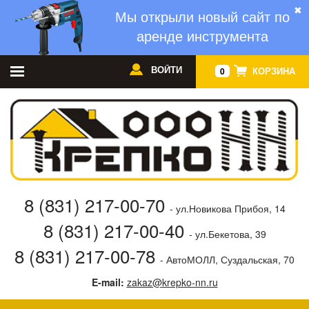
✖
Мы открыли новый сайт по
аренде инструмента
ВОЙТИ
КОРЗИНА
0
8 (831) 217-00-70
- ул.Новикова Прибоя, 14
8 (831) 217-00-40
- ул.Бекетова, 39
8 (831) 217-00-78
- АвтоМОЛЛ, Суздальская, 70
E-mail:
zakaz@krepko-nn.ru