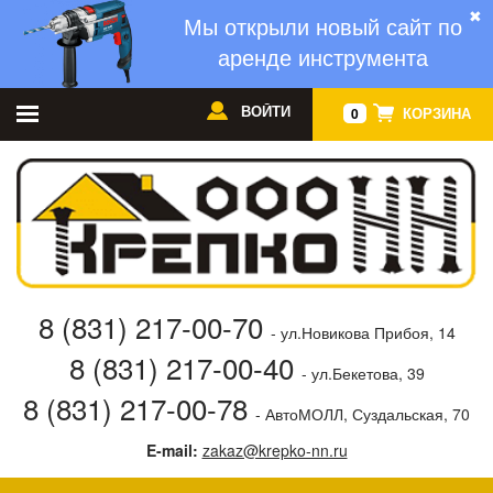
✖
Мы открыли новый сайт по
аренде инструмента
ВОЙТИ
КОРЗИНА
0
8 (831) 217-00-70
- ул.Новикова Прибоя, 14
8 (831) 217-00-40
- ул.Бекетова, 39
8 (831) 217-00-78
- АвтоМОЛЛ, Суздальская, 70
E-mail:
zakaz@krepko-nn.ru