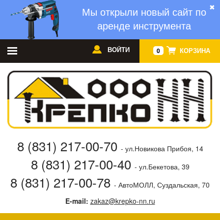
✖
Мы открыли новый сайт по
аренде инструмента
ВОЙТИ
КОРЗИНА
0
8 (831) 217-00-70
- ул.Новикова Прибоя, 14
8 (831) 217-00-40
- ул.Бекетова, 39
8 (831) 217-00-78
- АвтоМОЛЛ, Суздальская, 70
E-mail:
zakaz@krepko-nn.ru