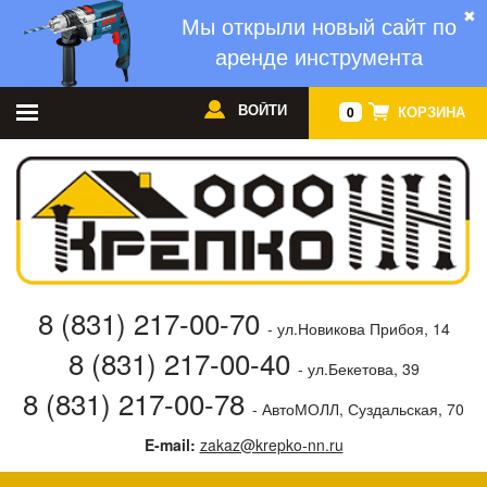
✖
Мы открыли новый сайт по
аренде инструмента
ВОЙТИ
КОРЗИНА
0
8 (831) 217-00-70
- ул.Новикова Прибоя, 14
8 (831) 217-00-40
- ул.Бекетова, 39
8 (831) 217-00-78
- АвтоМОЛЛ, Суздальская, 70
E-mail:
zakaz@krepko-nn.ru