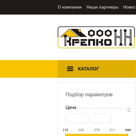
О компании
Наши партнеры
Новос
КАТАЛОГ
Подбор параметров
Цена
113
245
378
511
644