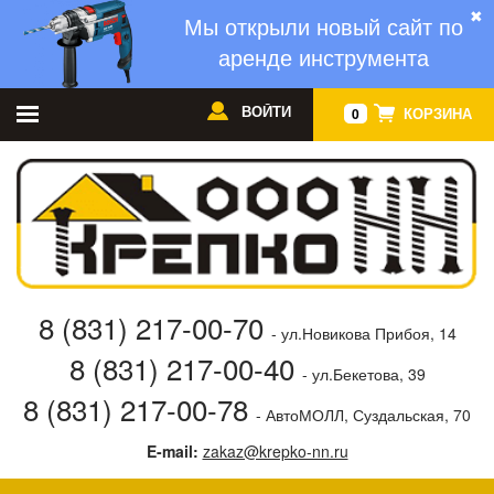
✖
Мы открыли новый сайт по
аренде инструмента
ВОЙТИ
КОРЗИНА
0
8 (831) 217-00-70
- ул.Новикова Прибоя, 14
8 (831) 217-00-40
- ул.Бекетова, 39
8 (831) 217-00-78
- АвтоМОЛЛ, Суздальская, 70
E-mail:
zakaz@krepko-nn.ru