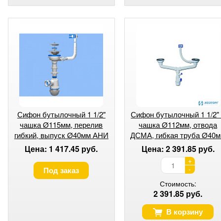
Сифон бутылочный 1 1/2"
Сифон бутылочный 1 1/2"
чашка Ø115мм, перелив
чашка Ø112мм, отвода
гибкий, выпуск Ø40мм АНИ
ДСМА, гибкая труба Ø40
ГРОТ А0145S (1/10)
Элит
Цена: 1 417.45 руб.
Цена: 2 391.85 руб.
+
-
Под заказ
Стоимость:
2 391.85 руб.
В корзину