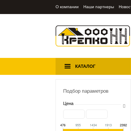
О компании
Наши партнеры
Новос
КАТАЛОГ
Подбор параметров
Цена
476
955
1434
1913
2392