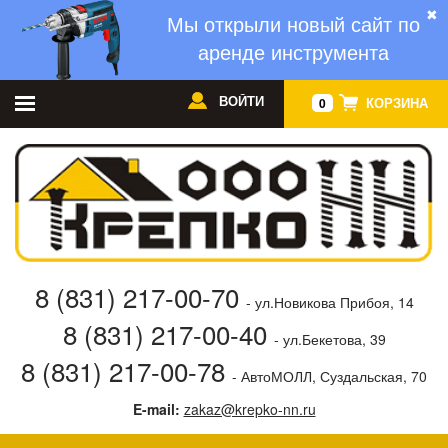
✖
Мы открыли новый сайт по
аренде инструмента
ВОЙТИ
КОРЗИНА
0
8 (831) 217-00-70
- ул.Новикова Прибоя, 14
8 (831) 217-00-40
- ул.Бекетова, 39
8 (831) 217-00-78
- АвтоМОЛЛ, Суздальская, 70
E-mail:
zakaz@krepko-nn.ru