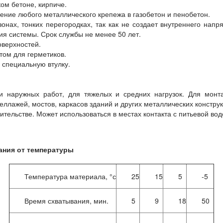
ом бетоне, кирпиче.
ние любого металлического крепежа в газобетон и пенобетон.
нах, тонких перегородках, так как не создает внутреннего напр
я системы. Срок службы не менее 50 лет.
оверхностей.
том для герметиков.
 специальную втулку.
и наружных работ, для тяжелых и средних нагрузок. Для монт
теллажей, мостов, каркасов зданий и других металлических конструк
тельстве. Может использоваться в местах контакта с питьевой во
ания от температуры
Температура материала, °с
25
15
5
-5
Время схватывания, мин.
5
9
18
50