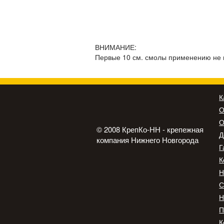
ВНИМАНИЕ:
Первые 10 см. смолы применению не п
К
О
О
© 2008 КрепКо-НН - крепежная
Д
компания Нижнего Новгорода
Г
К
Н
С
Н
П
К