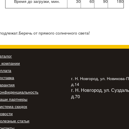
Время до загрузки, мин.
30
60
90
180
одлежат.Беречь от прямого солнечного света!
аталог
 компании
плата
оставка
г. Н. Новгород, ул. Новикова-
д.14
арантия
г. Н. Новгород, ул. Суздал
онфиденциальность
д.70
аши партнеры
истема скидок
овости
олезные статьи
онтакты