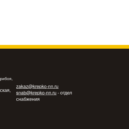
Прибоя,
zakaz@krepko-nn.ru
ьская,
snab@krepko-nn.ru
- отдел
снабжения