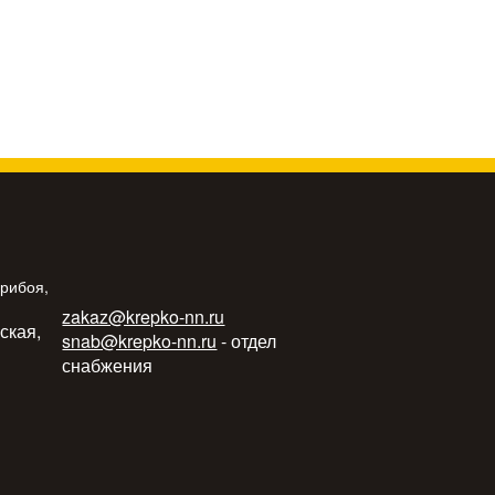
Прибоя,
zakaz@krepko-nn.ru
ьская,
snab@krepko-nn.ru
- отдел
снабжения