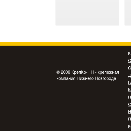
К
О
О
© 2008 КрепКо-НН - крепежная
Д
компания Нижнего Новгорода
Г
К
Н
С
Н
П
К