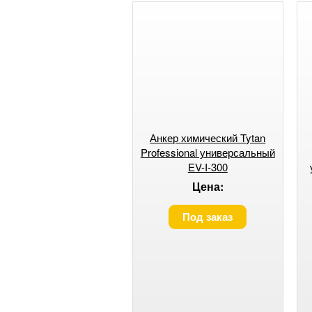
Анкер химический Tytan
Professional универсальный
EV-I-300
Цена:
Под заказ