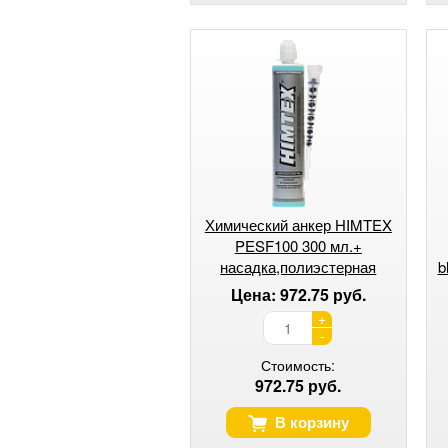
Химический анкер HIMTEX
PESF100 300 мл.+
насадка,полиэстерная
b
смола,оптимален для
Цена: 972.75 руб.
пустотелых осн.
+
-
Стоимость:
972.75 руб.
В корзину