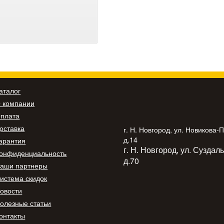
аталог
 компании
плата
оставка
г. Н. Новгород, ул. Новикова-
д.14
арантия
г. Н. Новгород, ул. Суздал
онфиденциальность
д.70
аши партнеры
истема скидок
овости
олезные статьи
онтакты