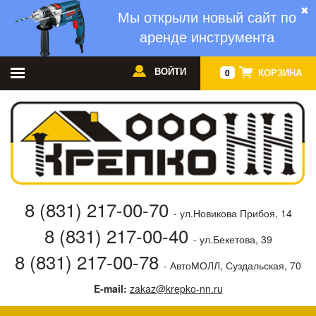
✖
Мы открыли новый сайт по
аренде инструмента
ВОЙТИ
КОРЗИНА
0
8 (831) 217-00-70
- ул.Новикова Прибоя, 14
8 (831) 217-00-40
- ул.Бекетова, 39
8 (831) 217-00-78
- АвтоМОЛЛ, Суздальская, 70
E-mail:
zakaz@krepko-nn.ru