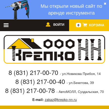
✖
Мы открыли новый сайт по
аренде инструмента
ВОЙТИ
КОРЗИНА
0
8 (831) 217-00-70
- ул.Новикова Прибоя, 14
8 (831) 217-00-40
- ул.Бекетова, 39
8 (831) 217-00-78
- АвтоМОЛЛ, Суздальская, 70
E-mail:
zakaz@krepko-nn.ru