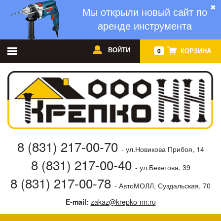
✖
Мы открыли новый сайт по
аренде инструмента
ВОЙТИ
КОРЗИНА
0
8 (831) 217-00-70
- ул.Новикова Прибоя, 14
8 (831) 217-00-40
- ул.Бекетова, 39
8 (831) 217-00-78
- АвтоМОЛЛ, Суздальская, 70
E-mail:
zakaz@krepko-nn.ru