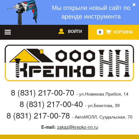
✖
Мы открыли новый сайт по
аренде инструмента
ВОЙТИ
КОРЗИНА
0
8 (831) 217-00-70
- ул.Новикова Прибоя, 14
8 (831) 217-00-40
- ул.Бекетова, 39
8 (831) 217-00-78
- АвтоМОЛЛ, Суздальская, 70
E-mail:
zakaz@krepko-nn.ru