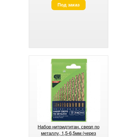
Под заказ
Набор нитридтитан. сверл по
металлу, 1,5-6,5мм (через