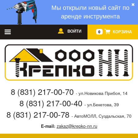
✖
Мы открыли новый сайт по
аренде инструмента
ВОЙТИ
КОРЗИНА
0
8 (831) 217-00-70
- ул.Новикова Прибоя, 14
8 (831) 217-00-40
- ул.Бекетова, 39
8 (831) 217-00-78
- АвтоМОЛЛ, Суздальская, 70
E-mail:
zakaz@krepko-nn.ru