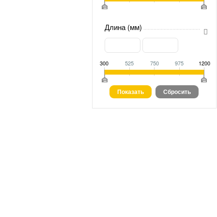
Длина (мм)
300
525
750
975
1200