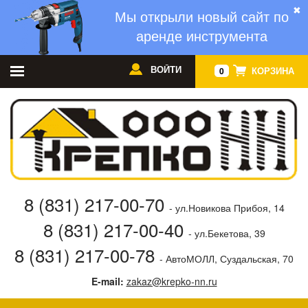
✖
Мы открыли новый сайт по
аренде инструмента
ВОЙТИ
КОРЗИНА
0
8 (831) 217-00-70
- ул.Новикова Прибоя, 14
8 (831) 217-00-40
- ул.Бекетова, 39
8 (831) 217-00-78
- АвтоМОЛЛ, Суздальская, 70
E-mail:
zakaz@krepko-nn.ru