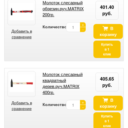
Молоток слесарный
401.40
обрезин.руч.MATRIX
руб.
200гр.
+
Количество:
В
-
Добавить в
корзину
сравнение
Купить
в 1
клик
Молоток слесарный
405.65
квадратный
руб.
дерев.руч.MATRIX
400гр.
В
+
Добавить в
Количество:
корзину
-
сравнение
Купить
в 1
клик