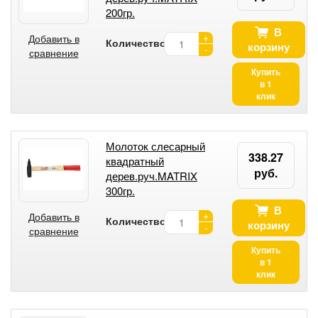
200гр.
В
+
Добавить в
Количество:
корзину
-
сравнение
Купить
в 1
клик
Молоток слесарный
338.27
квадратный
руб.
дерев.руч.MATRIX
300гр.
В
+
Добавить в
Количество:
корзину
-
сравнение
Купить
в 1
клик