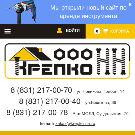
✖
Мы открыли новый сайт по
аренде инструмента
ВОЙТИ
КОРЗИНА
0
8 (831) 217-00-70
- ул.Новикова Прибоя, 14
8 (831) 217-00-40
- ул.Бекетова, 39
8 (831) 217-00-78
- АвтоМОЛЛ, Суздальская, 70
E-mail:
zakaz@krepko-nn.ru