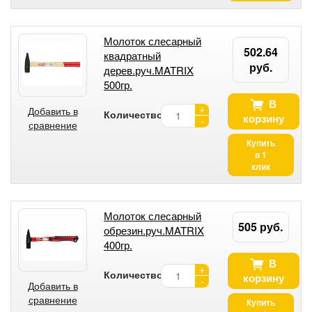
Молоток слесарный
502.64
квадратный
руб.
дерев.руч.MATRIX
500гр.
В
+
Добавить в
Количество:
корзину
-
сравнение
Купить
в 1
клик
Молоток слесарный
505 руб.
обрезин.руч.MATRIX
400гр.
В
+
Количество:
корзину
-
Добавить в
сравнение
Купить