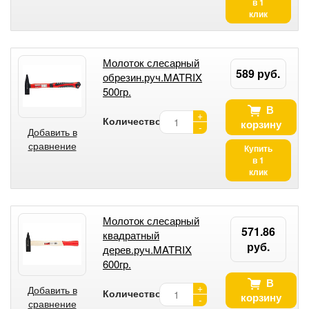
в 1
клик
Молоток слесарный
589 руб.
обрезин.руч.MATRIX
500гр.
В
+
Количество:
корзину
-
Добавить в
сравнение
Купить
в 1
клик
Молоток слесарный
571.86
квадратный
руб.
дерев.руч.MATRIX
600гр.
В
+
Добавить в
Количество:
корзину
-
сравнение