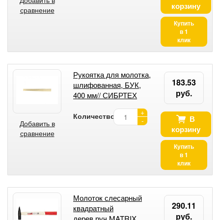
Добавить в
корзину
сравнение
Купить
в 1
клик
Рукоятка для молотка,
183.53
шлифованная, БУК,
руб.
400 мм// СИБРТЕХ
+
Количество:
В
-
Добавить в
корзину
сравнение
Купить
в 1
клик
Молоток слесарный
290.11
квадратный
руб.
дерев.руч.MATRIX