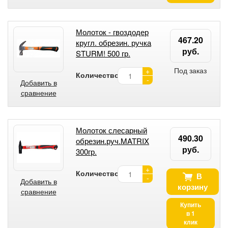
Молоток - гвоздодер
467.20
кругл. обрезин. ручка
руб.
STURM! 500 гр.
Под заказ
+
Количество:
-
Добавить в
сравнение
Молоток слесарный
490.30
обрезин.руч.MATRIX
руб.
300гр.
+
Количество:
В
-
Добавить в
корзину
сравнение
Купить
в 1
клик