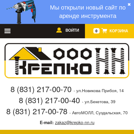
✖
Мы открыли новый сайт по
аренде инструмента
ВОЙТИ
КОРЗИНА
0
8 (831) 217-00-70
- ул.Новикова Прибоя, 14
8 (831) 217-00-40
- ул.Бекетова, 39
8 (831) 217-00-78
- АвтоМОЛЛ, Суздальская, 70
E-mail:
zakaz@krepko-nn.ru